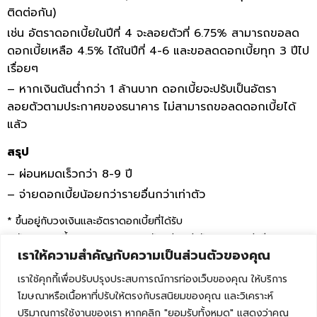
ติดต่อกัน)
เช่น อัตราดอกเบี้ยในปีที่ 4 จะลอยตัวที่ 6.75% สามารถขอลด
ดอกเบี้ยเหลือ 4.5% ได้ในปีที่ 4-6 และขอลดดอกเบี้ยทุก 3 ปีไป
เรื่อยๆ
– หากเงินต้นต่ำกว่า 1 ล้านบาท ดอกเบี้ยจะปรับเป็นอัตรา
ลอยตัวตามประกาศของธนาคาร ไม่สามารถขอลดดอกเบี้ยได้
แล้ว
สรุป
– ผ่อนหมดเร็วกว่า 8-9 ปี
– จ่ายดอกเบี้ยน้อยกว่ารายอื่นกว่าเท่าตัว
* ขึ้นอยู่กับวงเงินและอัตราดอกเบี้ยที่ได้รับ
* อัตราดอกเบี้ยสูงสุด MRR (ตามตัวอย่างเท่ากับ 7.95% ต่อปี)
เราให้ความสำคัญกับความเป็นส่วนตัวของคุณ
ทำเรื่องผ่านรายอื่น**
เราใช้คุกกี้เพื่อปรับปรุงประสบการณ์การท่องเว็บของคุณ ให้บริการ
เงื่อนไขเบื้องต้น
โฆษณาหรือเนื้อหาที่ปรับให้ตรงกับรสนิยมของคุณ และวิเคราะห์
– อัตราดอกเบี้ยในปีที่ 1-3 อยู่ที่ 4.0%
ปริมาณการใช้งานของเรา หากคลิก "ยอมรับทั้งหมด" แสดงว่าคุณ