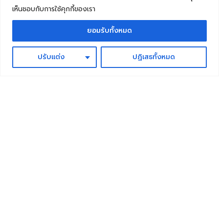
เห็นชอบกับการใช้คุกกี้ของเรา
– ปีที่ 4 เป็นต้นไป อยู่ที่ 6.7%
– จ่ายดอกเบี้ยมากกว่าผ่าน DD Capital กว่าเท่าตัว
ยอมรับทั้งหมด
– ผ่อนหมดตามระยะเวลาของสัญญากู้
ปรับแต่ง
ปฏิเสธทั้งหมด
คุณสมบัติและเอกสาร
ประกอบการสมัคร
คุณสมบัติ
ผู้กู้ร่วม
เอกสาร
เอกสาร
ผู้ขอสิน
(ถ้ามี
ยืนยันตัว
ยืนยันราย
เชื่อ
กรณี
ตน
ได้
วงเงินกู้
สั
ใบ
ส
เกิน70%)
ญ
ส
ลิ
สั
ชา
มั
ป