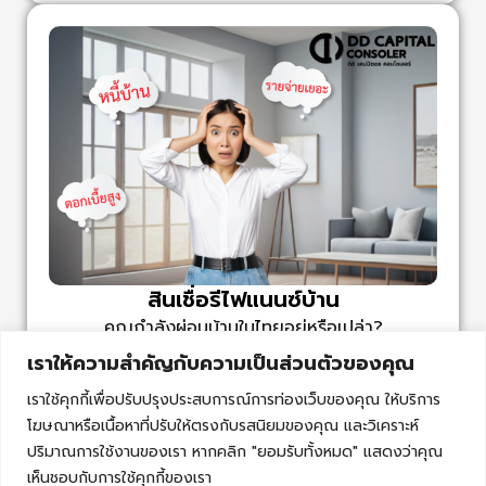
สินเชื่อรีไฟแนนซ์บ้าน
คุณกำลังผ่อนบ้านในไทยอยู่หรือเปล่า?
กำลังมองหาวิธีลดภาระดอกเบี้ย
เราให้ความสำคัญกับความเป็นส่วนตัวของคุณ
หรือต้องการเงินทุนก้อนใหม่?
เราใช้คุกกี้เพื่อปรับปรุงประสบการณ์การท่องเว็บของคุณ ให้บริการ
DD Capital Consoler ขอเสนอทางออกที่ใช่ เบา
โฆษณาหรือเนื้อหาที่ปรับให้ตรงกับรสนิยมของคุณ และวิเคราะห์
สบายสำหรับคุณ กับ สินเชื่อรีไฟแนนซ์บ้านสำหรับคน
ปริมาณการใช้งานของเรา หากคลิก "ยอมรับทั้งหมด" แสดงว่าคุณ
ไทยในต่างประเทศ
เห็นชอบกับการใช้คุกกี้ของเรา